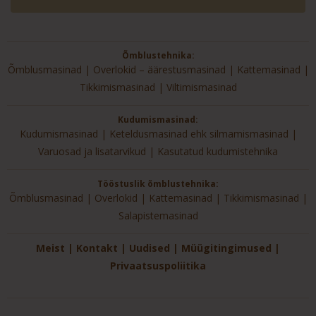
Õmblustehnika:
Õmblusmasinad
Overlokid – äärestusmasinad
Kattemasinad
Tikkimismasinad
Viltimismasinad
Kudumismasinad:
Kudumismasinad
Keteldusmasinad ehk silmamismasinad
Varuosad ja lisatarvikud
Kasutatud kudumistehnika
Tööstuslik õmblustehnika:
Õmblusmasinad
Overlokid
Kattemasinad
Tikkimismasinad
Salapistemasinad
Meist
Kontakt
Uudised
Müügitingimused
Privaatsuspoliitika