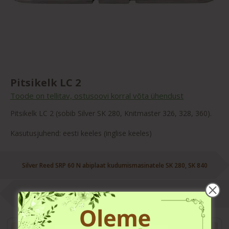
Pitsikelk LC 2
Toode on tellitav, ostusoovi korral võta ühendust
Pitsikelk LC 2 (sobib Silver SK 280, Knitmaster 326, 328, 360).
Kasutusjuhend: eesti keeles (inglise keeles)
Silver Reed SRP 60 N abiplaat kudumismasinatele SK 280, SK 840
Pitsikelk LC 840