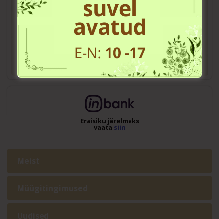
Eraisiku järelmaks
vaata
siin
Meist
Müügitingimused
Uudised