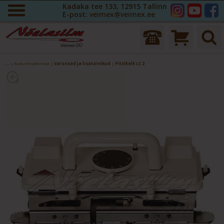
Kadaka tee 133, 12915 Tallinn
E-post:
veimex@veimex.ee
...
|
Kudumistehnika
|
Varuosad ja lisatarvikud
|
Pitsikelk LC 2