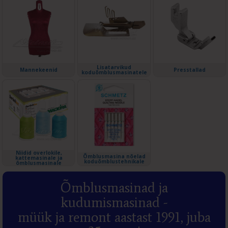
Lisatarvikud
Mannekeenid
Presstallad
koduõmblusmasinatele
Niidid overlokile,
Õmblusmasina nõelad
kattemasinale ja
koduõmblustehnikale
õmblusmasinale
Õmblusmasinad ja
kudumismasinad -
müük ja remont aastast 1991, juba