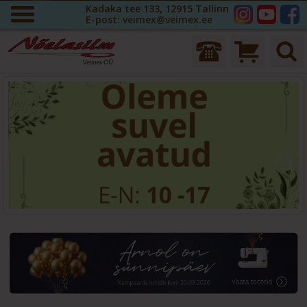
Kadaka tee 133, 12915 Tallinn
E-post:
veimex@veimex.ee