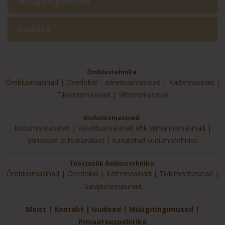
Müügitingimused
Uudised
Õmblustehnika:
Õmblusmasinad
Overlokid – äärestusmasinad
Kattemasinad
Tikkimismasinad
Viltimismasinad
Kudumismasinad:
Kudumismasinad
Keteldusmasinad ehk silmamismasinad
Varuosad ja lisatarvikud
Kasutatud kudumistehnika
Tööstuslik õmblustehnika:
Õmblusmasinad
Overlokid
Kattemasinad
Tikkimismasinad
Salapistemasinad
Meist
Kontakt
Uudised
Müügitingimused
Privaatsuspoliitika