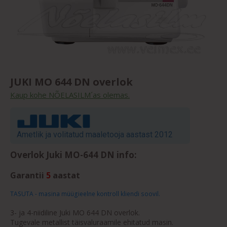
JUKI MO 644 DN overlok
Kaup kohe NÕELASILM´as olemas.
Ametlik ja volitatud maaletooja aastast 2012
Overlok Juki MO-644 DN info:
Garantii
5
aastat
TASUTA - masina müügieelne kontroll kliendi soovil.
3- ja 4-niidiline Juki MO 644 DN overlok.
Tugevale metallist täisvaluraamile ehitatud masin.