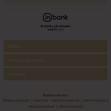
Eraisiku järelmaks
vaata
siin
Meist
Müügitingimused
Uudised
Õmblustehnika:
Õmblusmasinad
Overlokid – äärestusmasinad
Kattemasinad
Tikkimismasinad
Viltimismasinad