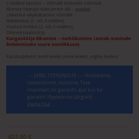
2-niidiline kasutus – võimalik lisaseade ostmisel.
Alumise haaraja niidistamise abi –
puudub
.
Lõiketera väljalülitamine võimalik.
Rullääristus (2- või 3-niidiline).
Flatlock
õmblus (2- või 3-niidiline).
Diferentsiaalsöötja.
Kangasöötja liikumine – nurkliikumine (annab masinale
õmblemiseks suure suutlikkuse).
Kasutusjuhend: eesti keeles (vene keeles, inglise keeles).
--- JÄRELTEENINDUS ---
Hooldame,
remondime, hoolime Teie
masinast nii garantii ajal kui ka
garantii lõppemise järgselt.
Vaata lisa
…
423.00
€