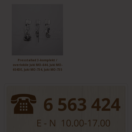
Presstallad 3-komplekt /
overlokile Juki MO-644, Juki MO-
654DE, Juki MO-734, Juki MO-735