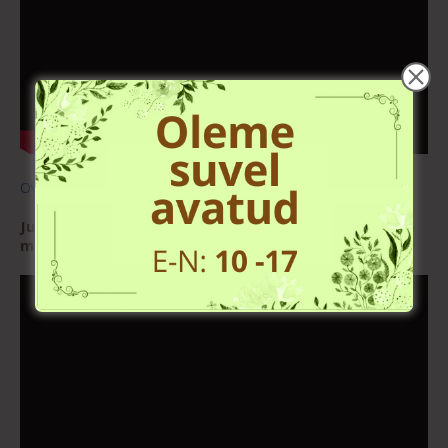
Overlok Juki MO 644DN video Youtube’s
Juki MO 644DN nõelade, niitide vahetamine, seadete
muutmine: