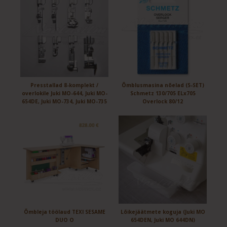
Presstallad 8-komplekt /
Õmblusmasina nõelad (5-SET)
overlokile Juki MO-644, Juki MO-
Schmetz 130/705 ELx705
654DE, Juki MO-734, Juki MO-735
Overlock 80/12
Õmbleja töölaud TEXI SESAME
Lõikejäätmete koguja (Juki MO
DUO O
654DEN, Juki MO 644DN)