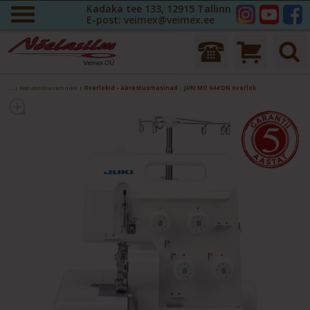
Kadaka tee 133, 12915 Tallinn
E-post:
veimex@veimex.ee
...
|
Koduõmblustehnika
|
Overlokid - äärestusmasinad
|
JUKI MO 644 DN overlok