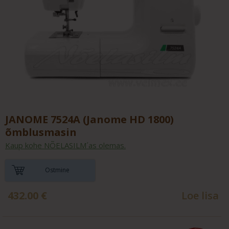
JANOME 7524A (Janome HD 1800)
õmblusmasin
Kaup kohe NÕELASILM´as olemas.
Ostmine
432.00
€
Loe lisa