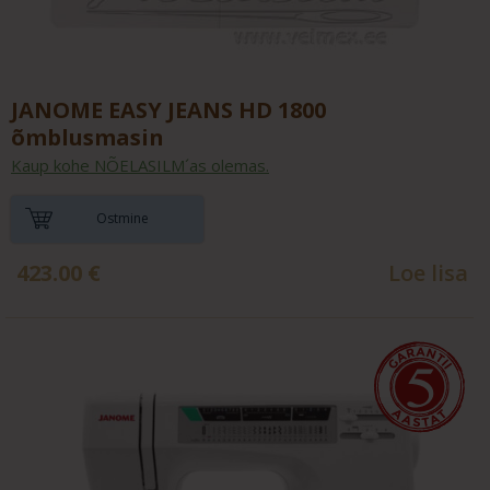
JANOME EASY JEANS HD 1800
õmblusmasin
Kaup kohe NÕELASILM´as olemas.
Ostmine
423.00
€
Loe lisa