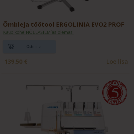
Õmbleja töötool ERGOLINIA EVO2 PROF
Kaup kohe NÕELASILM´as olemas.
Ostmine
139.50
€
Loe lisa