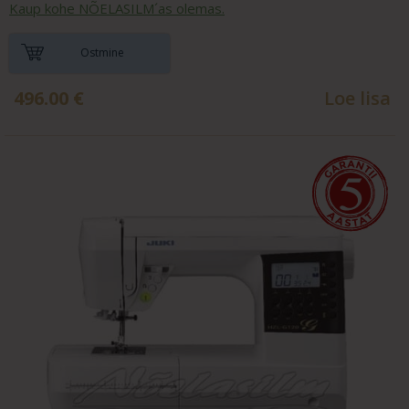
Kaup kohe NÕELASILM´as olemas.
Ostmine
496.00
€
Loe lisa