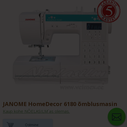
JANOME HomeDecor 6180 õmblusmasin
Kaup kohe NÕELASILM´as olemas.
Ostmine