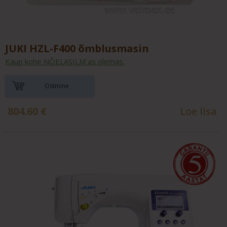
JUKI HZL-F400 õmblusmasin
Kaup kohe NÕELASILM´as olemas.
Ostmine
804.60
€
Loe lisa