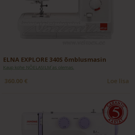
ELNA EXPLORE 340S õmblusmasin
Kaup kohe NÕELASILM´as olemas.
360.00
€
Loe lisa