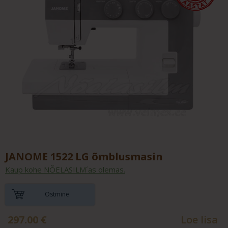
JANOME 1522 LG õmblusmasin
Kaup kohe NÕELASILM´as olemas.
Ostmine
297.00
€
Loe lisa