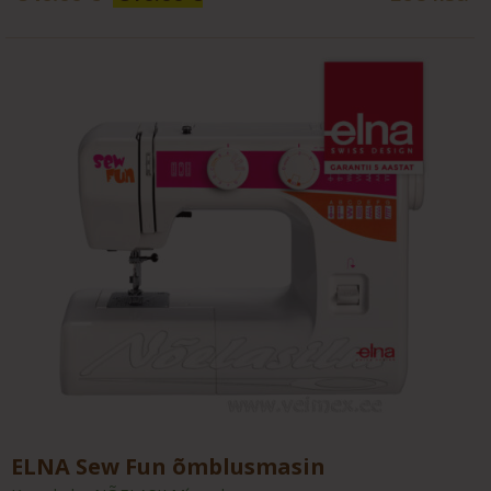
hind
price
oli:
is:
846.00 €.
810.00 €.
ELNA Sew Fun õmblusmasin