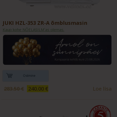
JUKI HZL-353 ZR-A õmblusmasin
Kaup kohe NÕELASILM´as olemas.
Ostmine
Algne
Current
283.50
€
240.00
€
Loe lisa
hind
price
oli:
is:
283.50 €.
240.00 €.