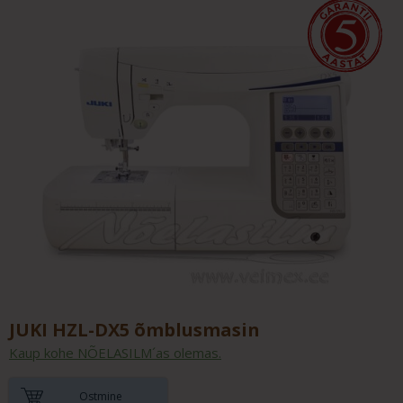
JUKI HZL-DX5 õmblusmasin
Kaup kohe NÕELASILM´as olemas.
Ostmine