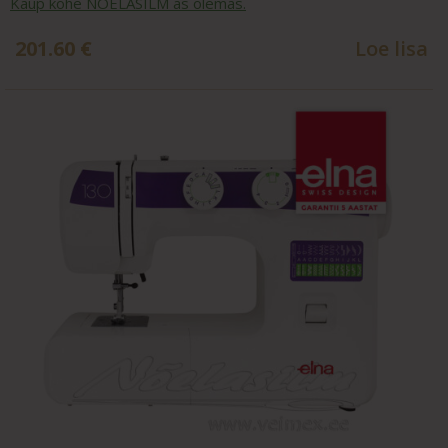
Kaup kohe NÕELASILM´as olemas.
201.60
€
Loe lisa