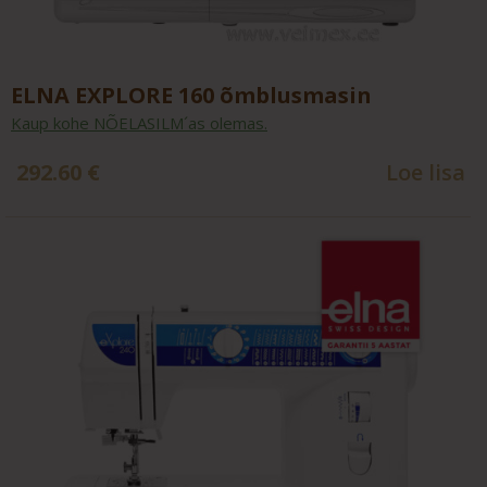
ELNA EXPLORE 160 õmblusmasin
Kaup kohe NÕELASILM´as olemas.
292.60
€
Loe lisa