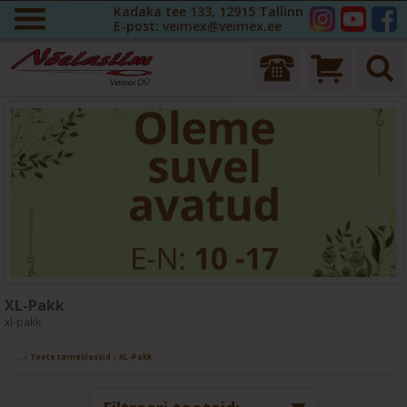
Kadaka tee 133, 12915 Tallinn
E-post:
veimex@veimex.ee
XL-Pakk
xl-pakk
...
|
Toote tarneklassid
|
XL-Pakk