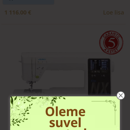
1 116.00
€
Loe lisa