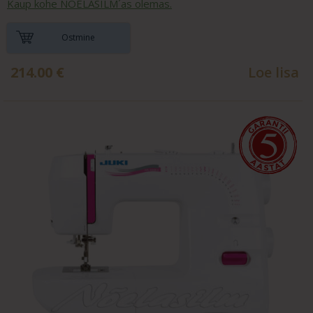
Kaup kohe NÕELASILM´as olemas.
Ostmine
214.00
€
Loe lisa