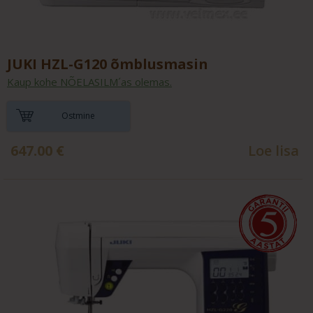
JUKI HZL-G120 õmblusmasin
Kaup kohe NÕELASILM´as olemas.
Ostmine
647.00
€
Loe lisa