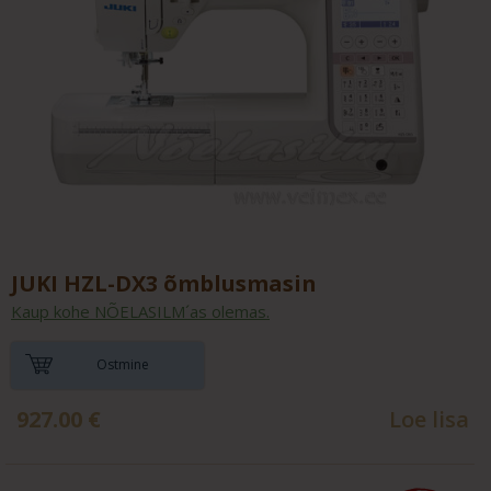
JUKI HZL-DX3 õmblusmasin
Kaup kohe NÕELASILM´as olemas.
Ostmine
927.00
€
Loe lisa