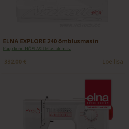
ELNA EXPLORE 240 õmblusmasin
Kaup kohe NÕELASILM´as olemas.
332.00
€
Loe lisa