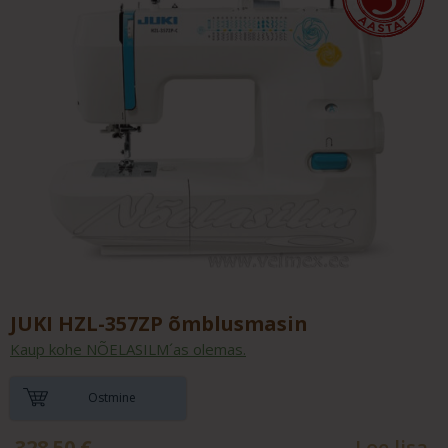
JUKI HZL-357ZP õmblusmasin
Kaup kohe NÕELASILM´as olemas.
Ostmine
328.50
€
Loe lisa