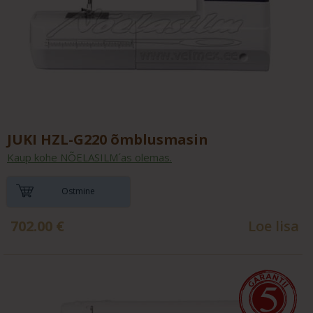
JUKI HZL-G220 õmblusmasin
Kaup kohe NÕELASILM´as olemas.
Ostmine
702.00
€
Loe lisa