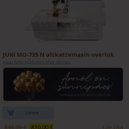
JUKI MO-735 N altkattemasin overlok
Kaup kohe NÕELASILM´as olemas.
Ostmine
Algne
Current
846.00
€
810.00
€
Loe lisa