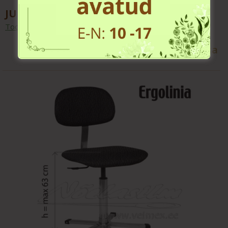
JUKI HZL-NX7 Kirei õmblusmasin
Toode on tellitav, ostusoovi korral võta ühendust
Loe lisa