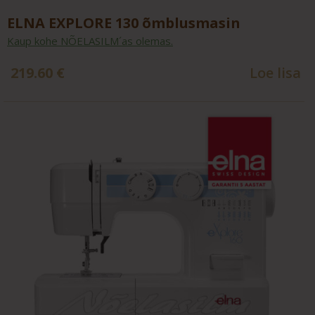
ELNA EXPLORE 130 õmblusmasin
Kaup kohe NÕELASILM´as olemas.
219.60
€
Loe lisa