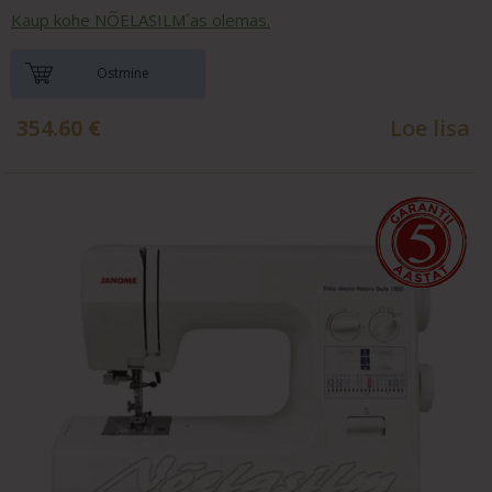
Kaup kohe NÕELASILM´as olemas.
Ostmine
354.60
€
Loe lisa